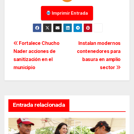
Imprimir Entrada
Navegación
Fortalece Chucho
Instalan modernos
Nader acciones de
contenedores para
de
sanitización en el
basura en amplio
entradas
municipio
sector
Entrada relacionada