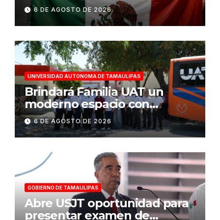
en Santo Domingo 2026
6 DE AGOSTO DE 2026
UNIVERSIDAD AUTONOMA DE TAMAULIPAS
Brindará Familia UAT un
moderno espacio con
sentido humano en la nueva
6 DE AGOSTO DE 2026
sede del COMASS
GOBIERNO DE TAMAULIPAS
Abre USJT oportunidad para
presentar examen de