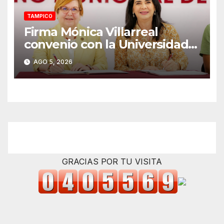
TAMPICO
Firma Mónica Villarreal
convenio con la Universidad
Tecnológica de Altamira para
AGO 5, 2026
impulsar la innovación
turística mediante TampIA
GRACIAS POR TU VISITA