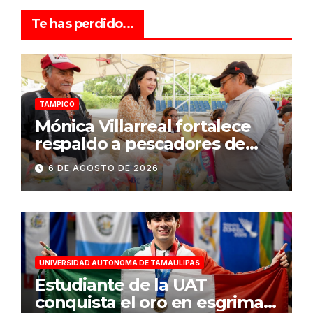
Te has perdido...
TAMPICO
Mónica Villarreal fortalece
respaldo a pescadores de
Tampico durante temporada
6 DE AGOSTO DE 2026
de veda
UNIVERSIDAD AUTONOMA DE TAMAULIPAS
Estudiante de la UAT
conquista el oro en esgrima