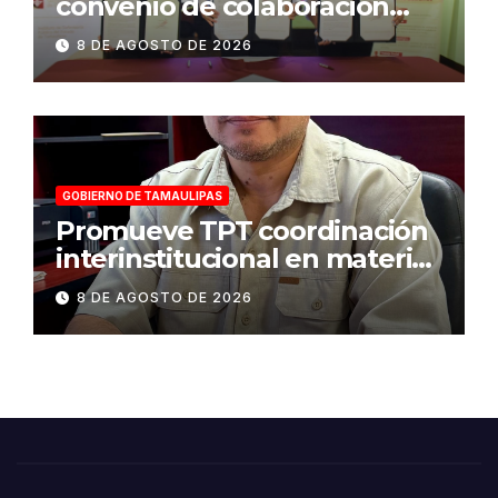
convenio de colaboración
para fortalecer la atención a
8 DE AGOSTO DE 2026
víctimas y la defensa jurídica
en Tamaulipas
GOBIERNO DE TAMAULIPAS
Promueve TPT coordinación
interinstitucional en materia
de transparencia y acceso a
8 DE AGOSTO DE 2026
la información pública