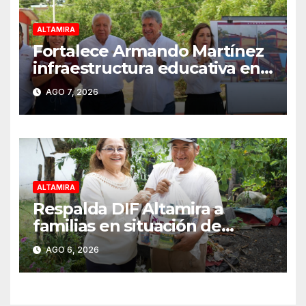
ALTAMIRA
Fortalece Armando Martínez
infraestructura educativa en
Altamira
AGO 7, 2026
ALTAMIRA
Respalda DIF Altamira a
familias en situación de
vulnerabilidad
AGO 6, 2026