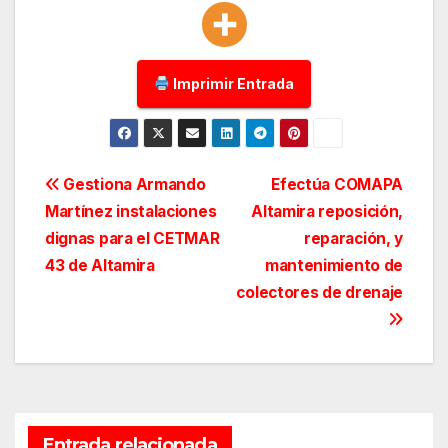
Imprimir Entrada
Navegación
Gestiona Armando
Efectúa COMAPA
Martínez instalaciones
Altamira reposición,
de
dignas para el CETMAR
reparación, y
entradas
43 de Altamira
mantenimiento de
colectores de drenaje
Entrada relacionada