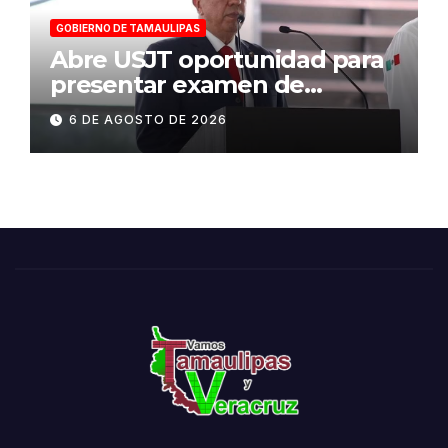
GOBIERNO DE TAMAULIPAS
Abre USJT oportunidad para
presentar examen de
admisión, este sábado
6 DE AGOSTO DE 2026