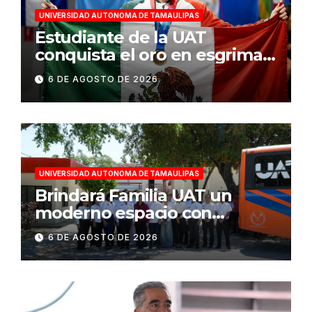
UNIVERSIDAD AUTONOMA DE TAMAULIPAS
Estudiante de la UAT
conquista el oro en esgrima
en Santo Domingo 2026
6 DE AGOSTO DE 2026
UNIVERSIDAD AUTONOMA DE TAMAULIPAS
Brindará Familia UAT un
moderno espacio con
sentido humano en la nueva
6 DE AGOSTO DE 2026
sede del COMASS