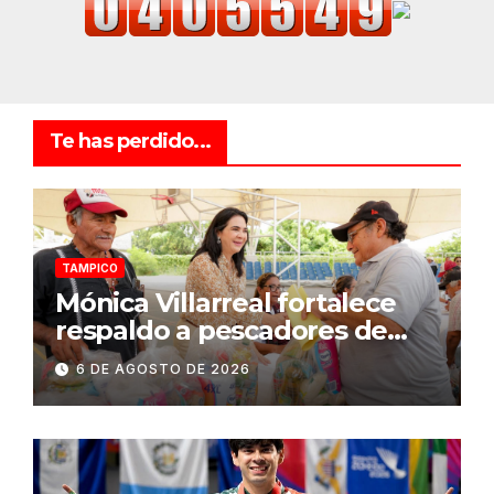
Te has perdido...
TAMPICO
Mónica Villarreal fortalece
respaldo a pescadores de
Tampico durante temporada
6 DE AGOSTO DE 2026
de veda