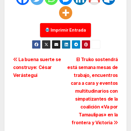
Imprimir Entrada
Navegación
La buena suerte se
El Truko sostendrá
construye: César
está semana mesas de
de
Verástegui
trabajo, encuentros
entradas
cara a cara y eventos
multitudinarios con
simpatizantes de la
coalición «Va por
Tamaulipas» en la
frontera y Victoria