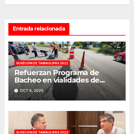
Entrada relacionada
SUSECION DE TAMAULIPAS 2022
Refuerzan Programa de
Bacheo en vialidades de
Tampico
OCT 6, 2025
SUSECION DE TAMAULIPAS 2022