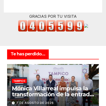
GRACIAS POR TU VISITA
Te has perdido...
TAMPICO
Mónica Villarreal impulsa la
transformación de la entrada
al Centro Histórico de
7 DE AGOSTO DE 2026