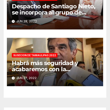
Despacho de Santiago Nieto,
se incorpora al grupo de
transición del gobernador
JUN 28, 2022
electo
SUSECION DE TAMAULIPAS 2022
Habrá más seguridad y
acabaremos con la
percepción de miedo:
JUN 27, 2022
Américo