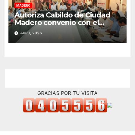
MADERO
Autoriza Cabildo de Ciudad
Madero convenio con el
Estado para fortalecer el
ABR 1, 2026
cobro del impuesto predial
GRACIAS POR TU VISITA