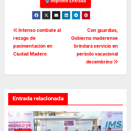
Imprimir Entrada
Navegación
Intenso combate al
Con guardias,
rezago de
Gobierno maderense
de
pavimentación en
brindará servicio en
entradas
Ciudad Madero
periodo vacacional
decembrino
Entrada relacionada