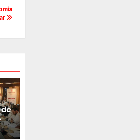
nomía
iar
 de