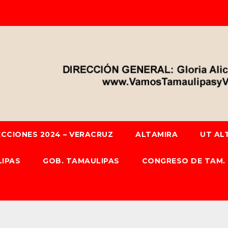
ECCIONES 2024 – VERACRUZ
ALTAMIRA
UT AL
IPAS
GOB. TAMAULIPAS
CONGRESO DE TAM.