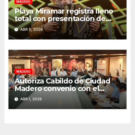
MADERO
Playa Miramar registra lleno
total con presentación de
Grupo Pesado en Semana
ABR 5, 2026
Santa 2026
MADERO
Autoriza Cabildo de Ciudad
Madero convenio con el
Estado para fortalecer el
ABR 1, 2026
cobro del impuesto predial