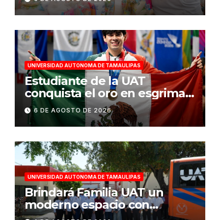
de veda
UNIVERSIDAD AUTONOMA DE TAMAULIPAS
Estudiante de la UAT
conquista el oro en esgrima
en Santo Domingo 2026
6 DE AGOSTO DE 2026
UNIVERSIDAD AUTONOMA DE TAMAULIPAS
Brindará Familia UAT un
moderno espacio con
sentido humano en la nueva