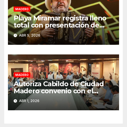
MADERO
Playa Miramar registra lleno
total con presentación de
Grupo Pesado en Semana
ABR 5, 2026
Santa 2026
MADERO
Autoriza Cabildo de Ciudad
Madero convenio con el
Estado para fortalecer el
ABR 1, 2026
cobro del impuesto predial