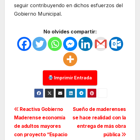
seguir contribuyendo en dichos esfuerzos del
Gobierno Municipal.
No olvides compartir:
Imprimir Entrada
Navegación
Reactiva Gobierno
Sueño de maderenses
Maderense economía
se hace realidad con la
de
de adultos mayores
entrega de más obra
entradas
con proyecto “Espacio
pública