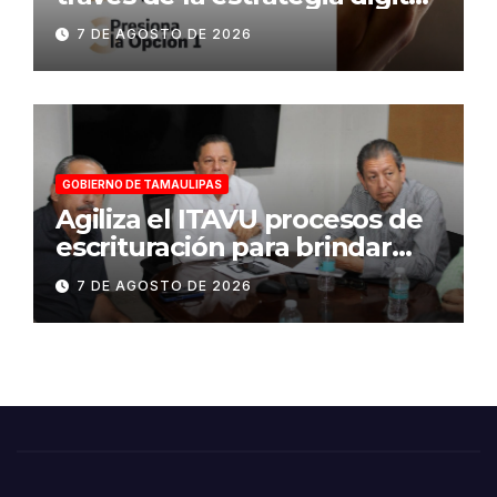
«Tamaulipas te conecta»
7 DE AGOSTO DE 2026
GOBIERNO DE TAMAULIPAS
Agiliza el ITAVU procesos de
escrituración para brindar
certeza patrimonial a más
7 DE AGOSTO DE 2026
familias de Tamaulipas