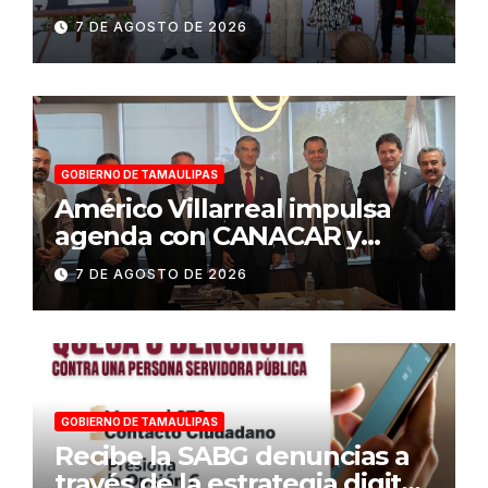
al Centro Histórico de
7 DE AGOSTO DE 2026
Tampico
GOBIERNO DE TAMAULIPAS
Américo Villarreal impulsa
agenda con CANACAR y
CONCAMIN para fortalecer la
7 DE AGOSTO DE 2026
competitividad de
Tamaulipas
GOBIERNO DE TAMAULIPAS
Recibe la SABG denuncias a
través de la estrategia digital