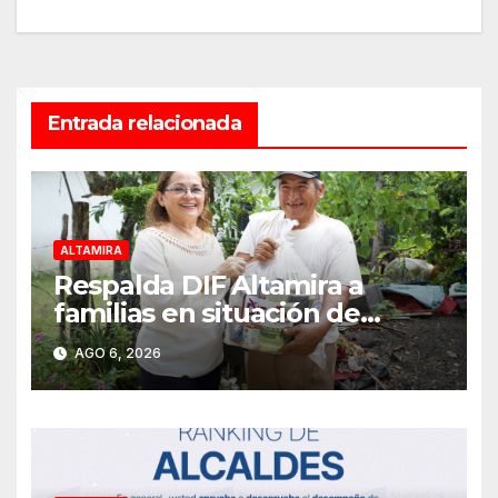
entradas
Entrada relacionada
ALTAMIRA
Respalda DIF Altamira a
familias en situación de
vulnerabilidad
AGO 6, 2026