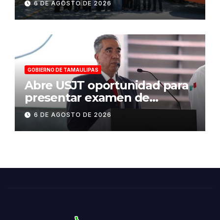
6 DE AGOSTO DE 2026
sede del COMASS
GOBIERNO DE TAMAULIPAS
Abre USJT oportunidad para
presentar examen de
admisión, este sábado
6 DE AGOSTO DE 2026