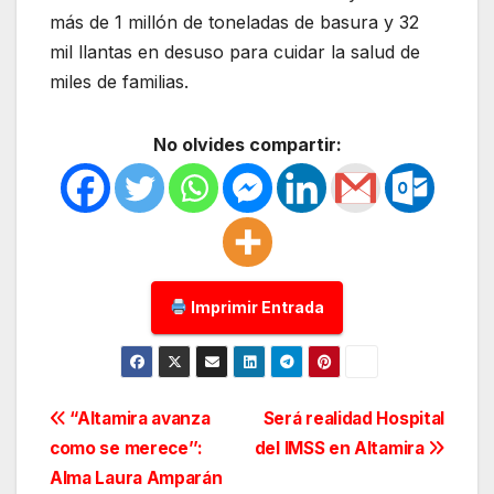
más de 1 millón de toneladas de basura y 32
mil llantas en desuso para cuidar la salud de
miles de familias.
No olvides compartir:
Imprimir Entrada
Navegación
“Altamira avanza
Será realidad Hospital
como se merece’’:
del IMSS en Altamira
de
Alma Laura Amparán