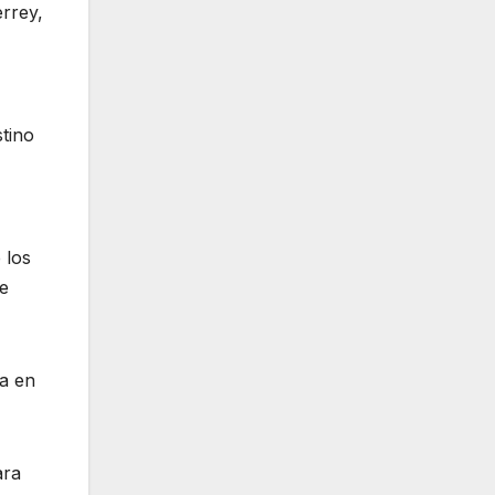
errey,
tino
 los
de
ia en
ara