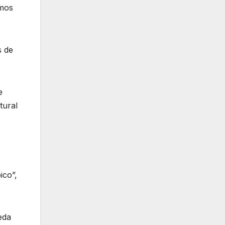
emos
s de
e
tural
ico”,
eda