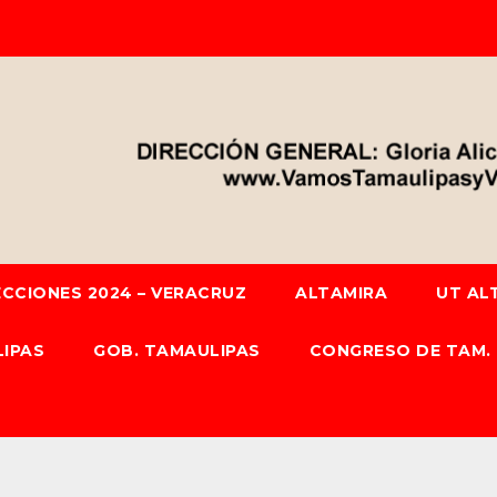
ECCIONES 2024 – VERACRUZ
ALTAMIRA
UT AL
IPAS
GOB. TAMAULIPAS
CONGRESO DE TAM.