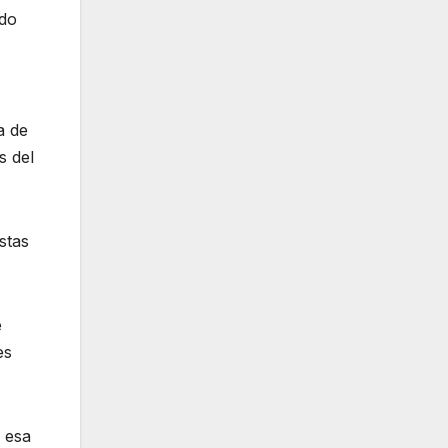
ado
a de
s del
stas
e
es
 esa