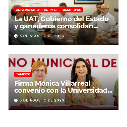
UNIVERSIDAD AUTONOMA DE TAMAULIPAS
La UAT, Gobierno del Estado
y ganaderos consolidan
proyecto “Carne Tam”
5 DE AGOSTO DE 2026
TAMPICO
Firma Mónica Villarreal
convenio con la Universidad
Tecnológica de Altamira para
5 DE AGOSTO DE 2026
impulsar la innovación
turística mediante TampIA