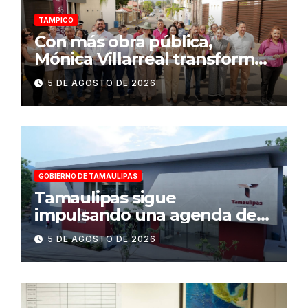
TAMPICO
Con más obra pública,
Mónica Villarreal transforma
la infraestructura vial de
5 DE AGOSTO DE 2026
Tampico
GOBIERNO DE TAMAULIPAS
Tamaulipas sigue
impulsando una agenda de
infraestructura con sentido
5 DE AGOSTO DE 2026
humanista