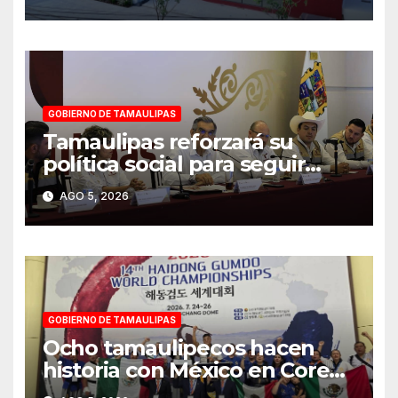
humanista
GOBIERNO DE TAMAULIPAS
Tamaulipas reforzará su
política social para seguir
reduciendo niveles de
AGO 5, 2026
pobreza extrema: Américo
GOBIERNO DE TAMAULIPAS
Ocho tamaulipecos hacen
historia con México en Corea
del Sur; conquistan el primer