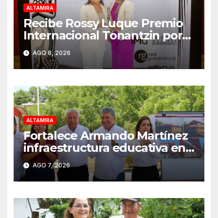
ALTAMIRA
Recibe Rossy Luque Premio
Internacional Tonantzin por
quinto año consecutivo
AGO 8, 2026
ALTAMIRA
Fortalece Armando Martínez
infraestructura educativa en
Altamira
AGO 7, 2026