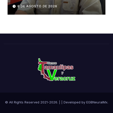
de transparencia y acceso a
8 DE AGOSTO DE 2026
la información pública
© All Rights Reserved 2021-2026.
|
| Developed by
EGBNeuralMx
.