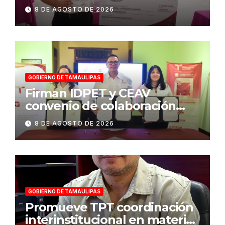
consumo eléctrico en
8 DE AGOSTO DE 2026
edificios
GOBIERNO DE TAMAULIPAS
Firman IDPET y CEAV
convenio de colaboración
para fortalecer la atención a
8 DE AGOSTO DE 2026
víctimas y la defensa jurídica
en Tamaulipas
GOBIERNO DE TAMAULIPAS
Promueve TPT coordinación
interinstitucional en materia