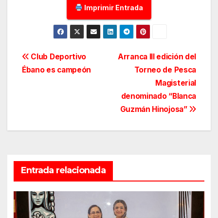
Imprimir Entrada
Navegación
Club Deportivo
Arranca III edición del
Ébano es campeón
Torneo de Pesca
de
Magisterial
entradas
denominado “Blanca
Guzmán Hinojosa”
Entrada relacionada