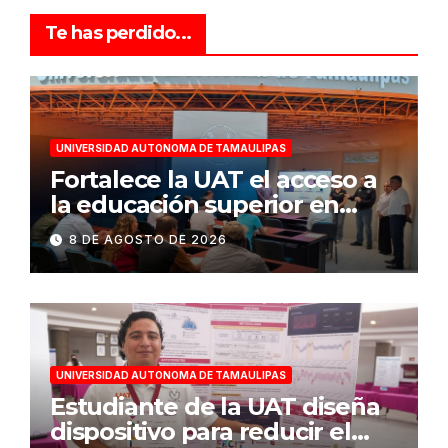
Te has perdido...
UNIVERSIDAD AUTONOMA DE TAMAULIPAS
Fortalece la UAT el acceso a
la educación superior en
comunidades
8 DE AGOSTO DE 2026
UNIVERSIDAD AUTONOMA DE TAMAULIPAS
Estudiante de la UAT diseña
dispositivo para reducir el