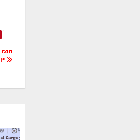
o con
el*