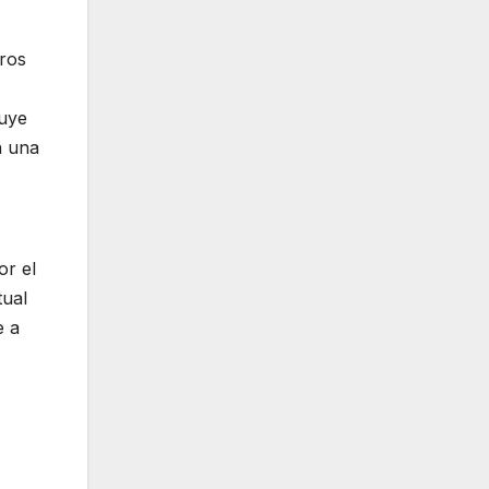
tros
ruye
n una
or el
tual
e a