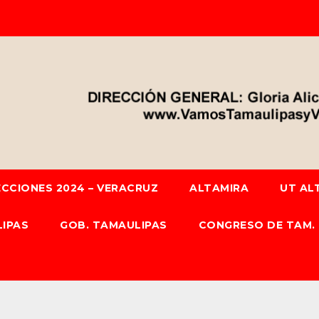
ECCIONES 2024 – VERACRUZ
ALTAMIRA
UT AL
IPAS
GOB. TAMAULIPAS
CONGRESO DE TAM.