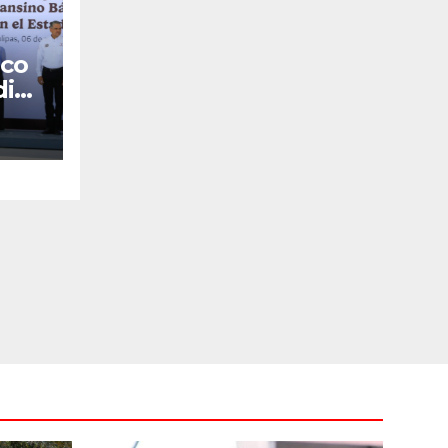
co
dia
a
tal