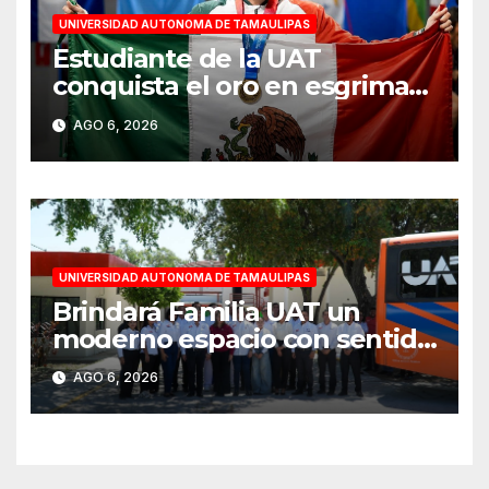
UNIVERSIDAD AUTONOMA DE TAMAULIPAS
Estudiante de la UAT
conquista el oro en esgrima
en Santo Domingo 2026
AGO 6, 2026
UNIVERSIDAD AUTONOMA DE TAMAULIPAS
Brindará Familia UAT un
moderno espacio con sentido
humano en la nueva sede del
AGO 6, 2026
COMASS