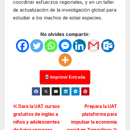
coordinar esfuerzos regionales, y en un taller
de actualización de la investigación global para
estudiar a los machos de estas especies.
No olvides compartir:
Imprimir Entrada
Navegación
Dará la UAT cursos
Prepara la UAT
gratuitos de inglés a
plataforma para
de
niños y adolescentes
impulsar la economía
de bajos recursos
social en Tamaulipas