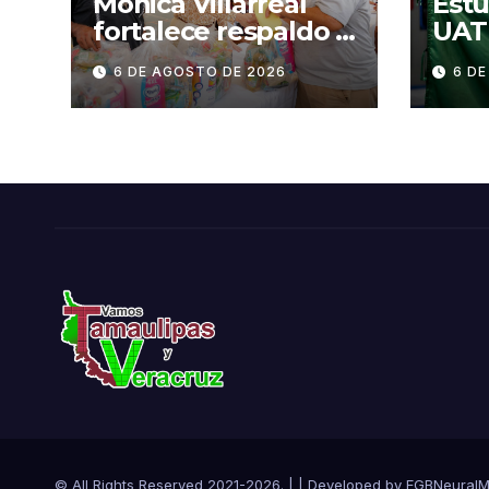
Mónica Villarreal
Estu
fortalece respaldo a
UAT 
pescadores de
oro 
6 DE AGOSTO DE 2026
6 D
Tampico durante
San
temporada de veda
202
© All Rights Reserved 2021-2026.
|
| Developed by
EGBNeural