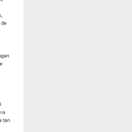
s,
s de
ngan
se
0
ara
a tan