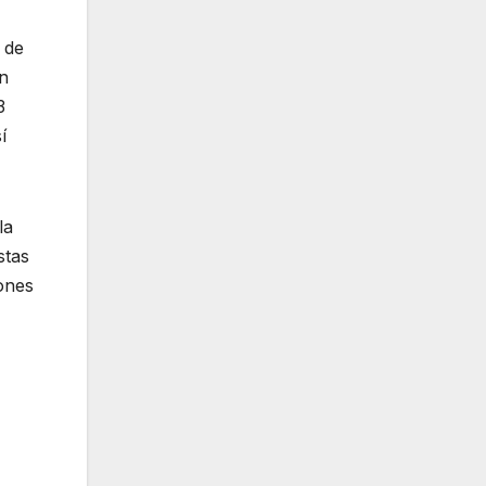
 de
ón
3
í
la
stas
ones