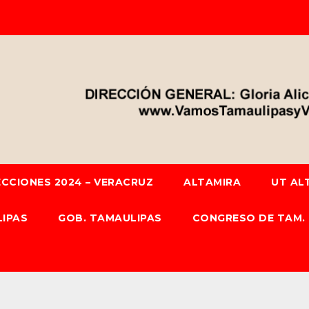
ECCIONES 2024 – VERACRUZ
ALTAMIRA
UT AL
IPAS
GOB. TAMAULIPAS
CONGRESO DE TAM.