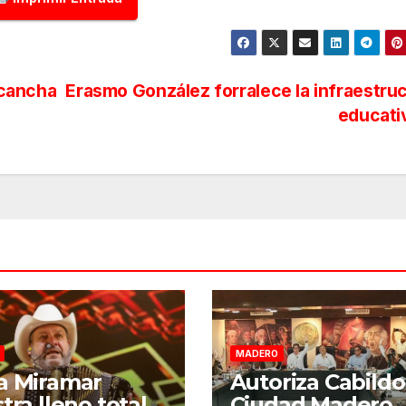
 cancha
Erasmo González forralece la infraestru
educati
MADERO
a Miramar
Autoriza Cabildo
tra lleno total
Ciudad Madero