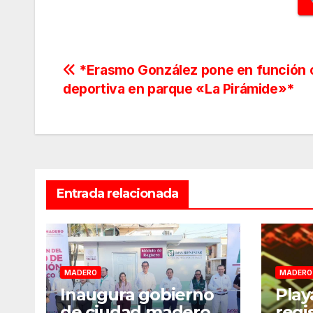
Navegación
*Erasmo González pone en función
deportiva en parque «La Pirámide»*
de
entradas
Entrada relacionada
MADERO
MADERO
Inaugura gobierno
Play
de ciudad madero
regis