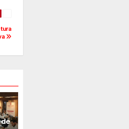
ctura
va
 de