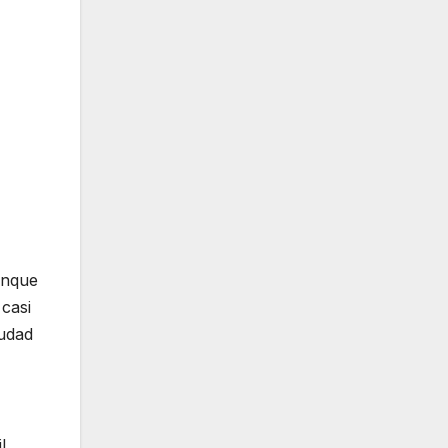
anque
casi
iudad
l,