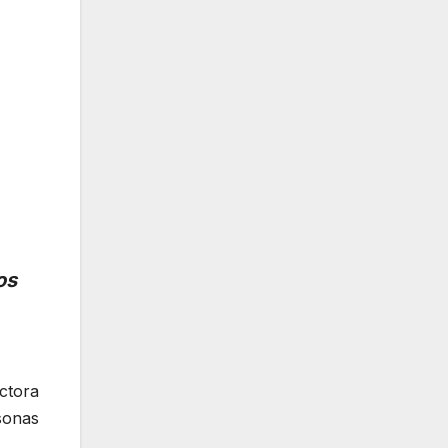
os
octora
sonas