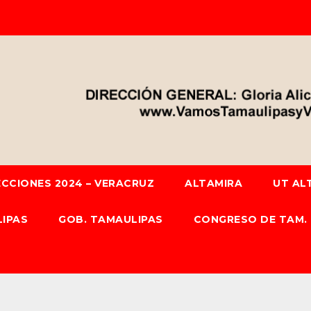
ECCIONES 2024 – VERACRUZ
ALTAMIRA
UT AL
IPAS
GOB. TAMAULIPAS
CONGRESO DE TAM.