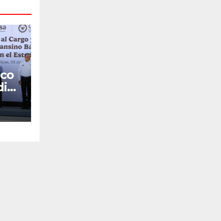
co
dia
a
tal