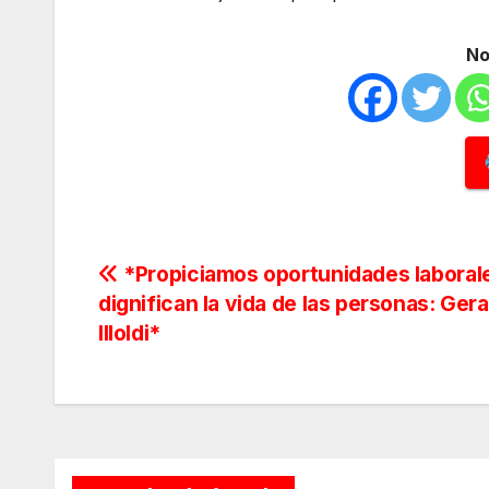
No
Navegación
*Propiciamos oportunidades laboral
dignifican la vida de las personas: Ger
de
Illoldi*
entradas