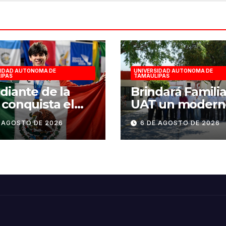
SIDAD AUTONOMA DE
UNIVERSIDAD AUTONOMA DE
IPAS
TAMAULIPAS
diante de la
Brindará Famili
conquista el
UAT un modern
en esgrima en
espacio con sen
E AGOSTO DE 2026
6 DE AGOSTO DE 2026
to Domingo
humano en la n
6
sede del COMA