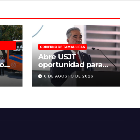
GOBIERNO DE TAMAULIPAS
a
Abre USJT
o
oportunidad para
tido
presentar examen
6 DE AGOSTO DE 2026
ueva
de admisión, este
SS
sábado