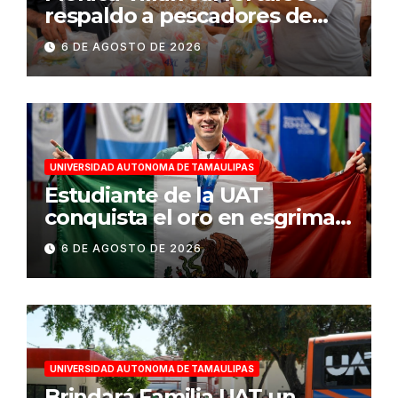
respaldo a pescadores de
Tampico durante temporada
6 DE AGOSTO DE 2026
de veda
UNIVERSIDAD AUTONOMA DE TAMAULIPAS
Estudiante de la UAT
conquista el oro en esgrima
en Santo Domingo 2026
6 DE AGOSTO DE 2026
UNIVERSIDAD AUTONOMA DE TAMAULIPAS
Brindará Familia UAT un