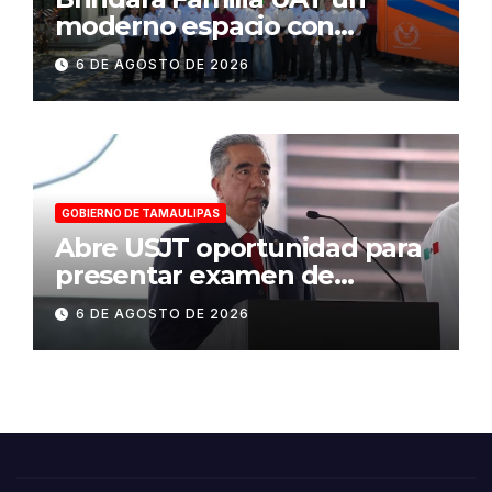
moderno espacio con
sentido humano en la nueva
6 DE AGOSTO DE 2026
sede del COMASS
GOBIERNO DE TAMAULIPAS
Abre USJT oportunidad para
presentar examen de
admisión, este sábado
6 DE AGOSTO DE 2026