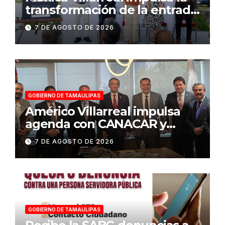
transformación de la entrada
al Centro Histórico de
7 DE AGOSTO DE 2026
Tampico
GOBIERNO DE TAMAULIPAS
Américo Villarreal impulsa
agenda con CANACAR y
CONCAMIN para fortalecer la
7 DE AGOSTO DE 2026
competitividad de
Tamaulipas
GOBIERNO DE TAMAULIPAS