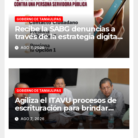
GOBIERNO DE TAMAULIPAS
Recibe la SABG denuncias a
través de la estrategia digital
«Tamaulipas te conecta»
AGO 7, 2026
GOBIERNO DE TAMAULIPAS
Agiliza el ITAVU procesos de
escrituración para brindar
certeza patrimonial a más
AGO 7, 2026
familias de Tamaulipas