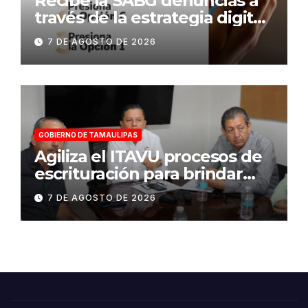
Recibe la SABG denuncias a
través de la estrategia digital
«Tamaulipas te conecta»
7 DE AGOSTO DE 2026
GOBIERNO DE TAMAULIPAS
Agiliza el ITAVU procesos de
escrituración para brindar
certeza patrimonial a más
7 DE AGOSTO DE 2026
familias de Tamaulipas