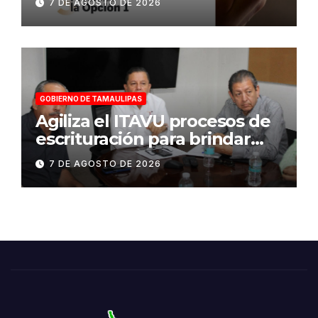
7 DE AGOSTO DE 2026
GOBIERNO DE TAMAULIPAS
Agiliza el ITAVU procesos de
escrituración para brindar
certeza patrimonial a más
7 DE AGOSTO DE 2026
familias de Tamaulipas