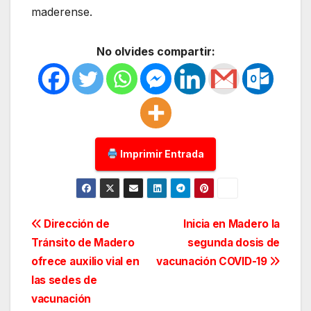
maderense.
No olvides compartir:
Imprimir Entrada
Navegación
Dirección de
Inicia en Madero la
Tránsito de Madero
segunda dosis de
de
ofrece auxilio vial en
vacunación COVID-19
entradas
las sedes de
vacunación