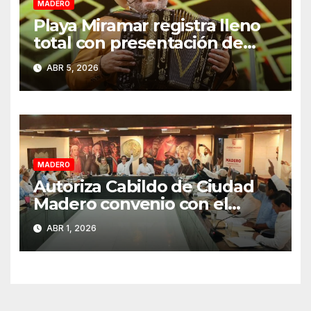
MADERO
Playa Miramar registra lleno
total con presentación de
Grupo Pesado en Semana
ABR 5, 2026
Santa 2026
MADERO
Autoriza Cabildo de Ciudad
Madero convenio con el
Estado para fortalecer el
ABR 1, 2026
cobro del impuesto predial