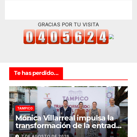
GRACIAS POR TU VISITA
Te has perdido...
TAMPICO
Mónica Villarreal impulsa la
transformación de la entrada
al Centro Histórico de
7 DE AGOSTO DE 2026