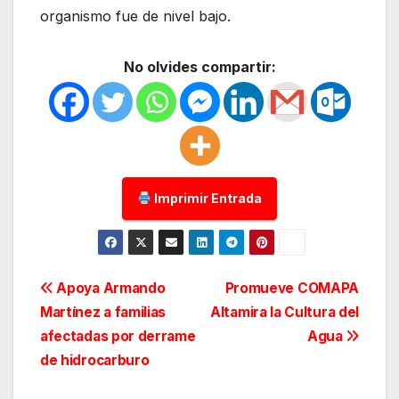
organismo fue de nivel bajo.
No olvides compartir:
Imprimir Entrada
Navegación
Apoya Armando
Promueve COMAPA
Martínez a familias
Altamira la Cultura del
de
afectadas por derrame
Agua
entradas
de hidrocarburo