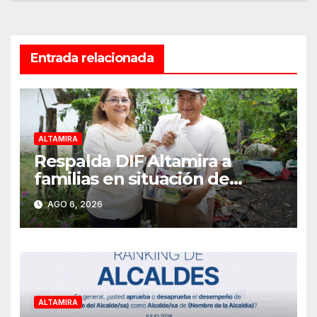
Entrada relacionada
ALTAMIRA
Respalda DIF Altamira a
familias en situación de
vulnerabilidad
AGO 6, 2026
ALTAMIRA