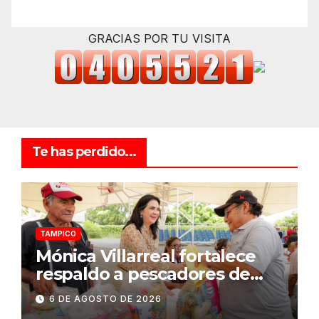
GRACIAS POR TU VISITA
Te has perdido...
TAMPICO
Mónica Villarreal fortalece
respaldo a pescadores de
Tampico durante temporada
6 DE AGOSTO DE 2026
de veda