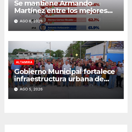
Se mantiene Armando
Martínez entre los mejores
alcaldes del país y número
AGO 6, 2026
uno en Tamaulipas
ALTAMIRA
Gobierno Municipal fortalece
infraestructura urbana de
Altamira
AGO 5, 2026