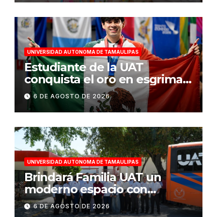
UNIVERSIDAD AUTONOMA DE TAMAULIPAS
Estudiante de la UAT
conquista el oro en esgrima
en Santo Domingo 2026
6 DE AGOSTO DE 2026
UNIVERSIDAD AUTONOMA DE TAMAULIPAS
Brindará Familia UAT un
moderno espacio con
sentido humano en la nueva
6 DE AGOSTO DE 2026
sede del COMASS