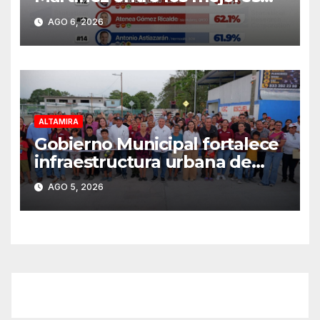
alcaldes del país y número
AGO 6, 2026
uno en Tamaulipas
ALTAMIRA
Gobierno Municipal fortalece
infraestructura urbana de
Altamira
AGO 5, 2026