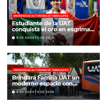
UNIVERSIDAD AUTONOMA DE TAMAULIPAS
Estudiante de la UAT
conquista el oro en esgrima
en Santo Domingo 2026
6 DE AGOSTO DE 2026
UNIVERSIDAD AUTONOMA DE TAMAULIPAS
Brindará Familia UAT un
moderno espacio con
sentido humano en la nueva
6 DE AGOSTO DE 2026
sede del COMASS