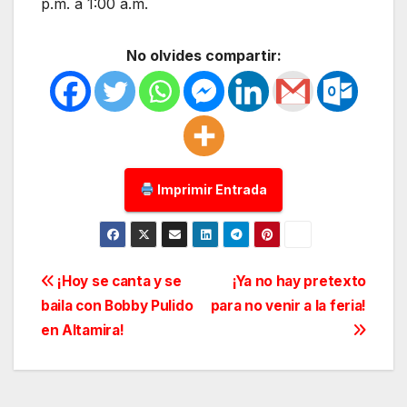
p.m. a 1:00 a.m.
No olvides compartir:
Imprimir Entrada
Navegación
¡Hoy se canta y se
¡Ya no hay pretexto
baila con Bobby Pulido
para no venir a la feria!
de
en Altamira!
entradas