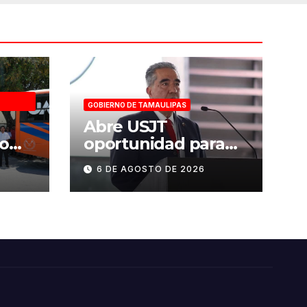
GOBIERNO DE TAMAULIPAS
a
Abre USJT
o
oportunidad para
tido
presentar examen
6 DE AGOSTO DE 2026
ueva
de admisión, este
SS
sábado