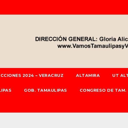
ECCIONES 2024 – VERACRUZ
ALTAMIRA
UT AL
IPAS
GOB. TAMAULIPAS
CONGRESO DE TAM.