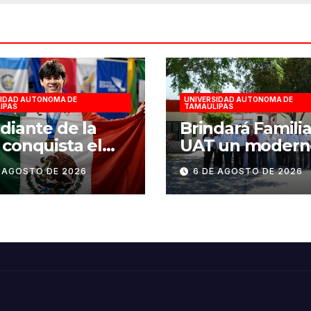
SIDAD AUTONOMA DE
UNIVERSIDAD AUTONOMA DE
IPAS
TAMAULIPAS
diante de la
Brindará Famili
conquista el
UAT un modern
en esgrima en
espacio con sen
E AGOSTO DE 2026
6 DE AGOSTO DE 2026
to Domingo
humano en la n
6
sede del COMA