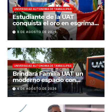
UNIVERSIDAD AUTONOMA DE TAMAULIPAS
Estudiante de la UAT
conquista el oro en esgrima
en Santo Domingo 2026
6 DE AGOSTO DE 2026
UNIVERSIDAD AUTONOMA DE TAMAULIPAS
Brindará Familia UAT un
moderno espacio con
sentido humano en la nueva
6 DE AGOSTO DE 2026
sede del COMASS