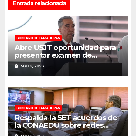
Entrada relacionada
GOBIERNO DE TAMAULIPAS
Abre USJT oportunidad para
presentar examen de
admisión, este sábado
AGO 6, 2026
GOBIERNO DE TAMAULIPAS
Respalda la SET acuerdos de
la CONAEDU sobre redes
sociales y escuelas