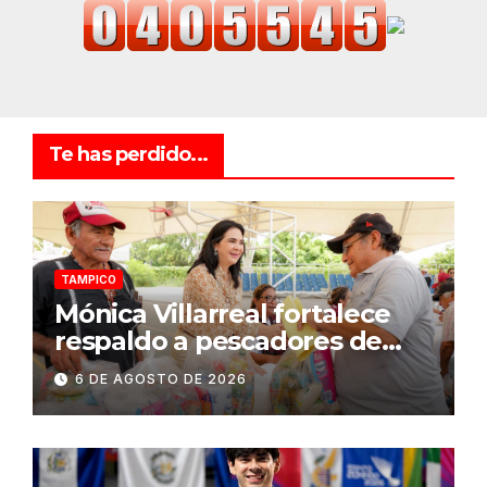
Te has perdido...
TAMPICO
Mónica Villarreal fortalece
respaldo a pescadores de
Tampico durante temporada
6 DE AGOSTO DE 2026
de veda