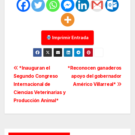
Imprimir Entrada
Navegación
*Inauguran el
*Reconocen ganaderos
Segundo Congreso
apoyo del gobernador
de
Internacional de
Américo Villarreal*
entradas
Ciencias Veterinarias y
Producción Animal*