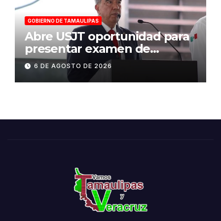
GOBIERNO DE TAMAULIPAS
Abre USJT oportunidad para
presentar examen de
admisión, este sábado
6 DE AGOSTO DE 2026