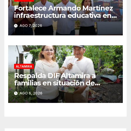
Fortalece Armando Martínez
infraestructura educativa en
Altamira
AGO 7, 2026
ALTAMIRA
Respalda DIF Altamira a
familias en situación de
vulnerabilidad
AGO 6, 2026