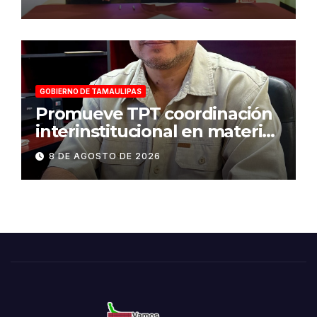
víctimas y la defensa jurídica
en Tamaulipas
GOBIERNO DE TAMAULIPAS
Promueve TPT coordinación
interinstitucional en materia
de transparencia y acceso a
8 DE AGOSTO DE 2026
la información pública