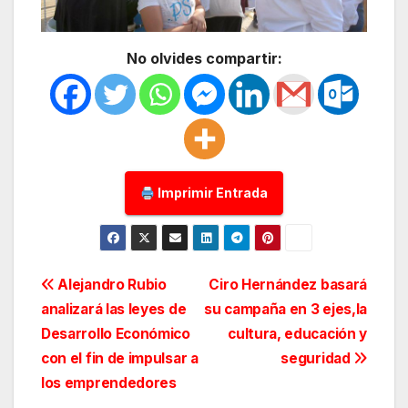
No olvides compartir:
Imprimir Entrada
Navegación
Alejandro Rubio
Ciro Hernández basará
analizará las leyes de
su campaña en 3 ejes,la
de
Desarrollo Económico
cultura, educación y
entradas
con el fin de impulsar a
seguridad
los emprendedores