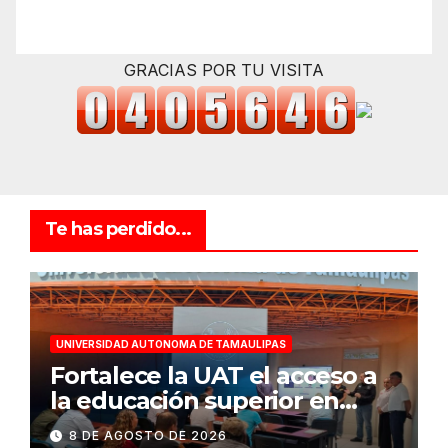
GRACIAS POR TU VISITA
Te has perdido...
UNIVERSIDAD AUTONOMA DE TAMAULIPAS
Fortalece la UAT el acceso a
la educación superior en
comunidades
8 DE AGOSTO DE 2026