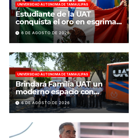
UNIVERSIDAD AUTONOMA DE TAMAULIPAS
Estudiante de la UAT
conquista el oro en esgrima
en Santo Domingo 2026
6 DE AGOSTO DE 2026
UNIVERSIDAD AUTONOMA DE TAMAULIPAS
Brindará Familia UAT un
moderno espacio con
sentido humano en la nueva
6 DE AGOSTO DE 2026
sede del COMASS