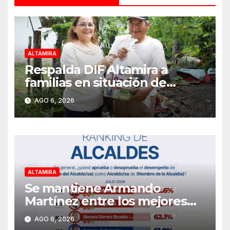
ALTAMIRA
Respalda DIF Altamira a
familias en situación de
vulnerabilidad
AGO 6, 2026
ALTAMIRA
Se mantiene Armando
Martínez entre los mejores
alcaldes del país y número
AGO 6, 2026
uno en Tamaulipas