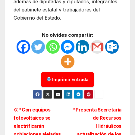
además de diputadas y diputados, integrantes
del gabinete estatal y trabajadores del
Gobierno del Estado.
No olvides compartir:
Imprimir Entrada
Navegación
*Con equipos
*Presenta Secretaría
fotovoltaicos se
de Recursos
de
electrificarán
Hidráulicos
poblaciones alejadas
actualización de los