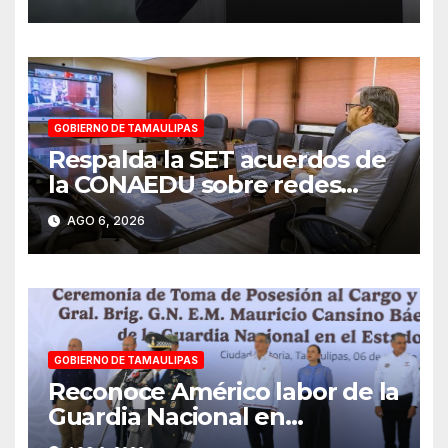
GOBIERNO DE TAMAULIPAS
Respalda la SET acuerdos de
la CONAEDU sobre redes
sociales y escuelas
AGO 6, 2026
militarizadas
GOBIERNO DE TAMAULIPAS
Reconoce Américo labor de la
Guardia Nacional en
Tamaulipas; atestigua llegada