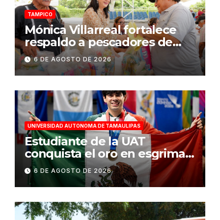
TAMPICO
Mónica Villarreal fortalece
respaldo a pescadores de
Tampico durante temporada
6 DE AGOSTO DE 2026
de veda
UNIVERSIDAD AUTONOMA DE TAMAULIPAS
Estudiante de la UAT
conquista el oro en esgrima
en Santo Domingo 2026
6 DE AGOSTO DE 2026