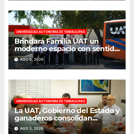
UNIVERSIDAD AUTONOMA DE TAMAULIPAS
Brindará Familia UAT un
moderno espacio con sentido
humano en la nueva sede del
AGO 6, 2026
COMASS
UNIVERSIDAD AUTONOMA DE TAMAULIPAS
La UAT, Gobierno del Estado y
ganaderos consolidan
proyecto “Carne Tam”
AGO 5, 2026