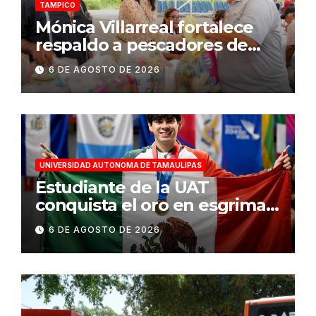
TAMPICO
Mónica Villarreal fortalece
respaldo a pescadores de
Tampico durante temporada
6 DE AGOSTO DE 2026
de veda
UNIVERSIDAD AUTONOMA DE TAMAULIPAS
Estudiante de la UAT
conquista el oro en esgrima
en Santo Domingo 2026
6 DE AGOSTO DE 2026