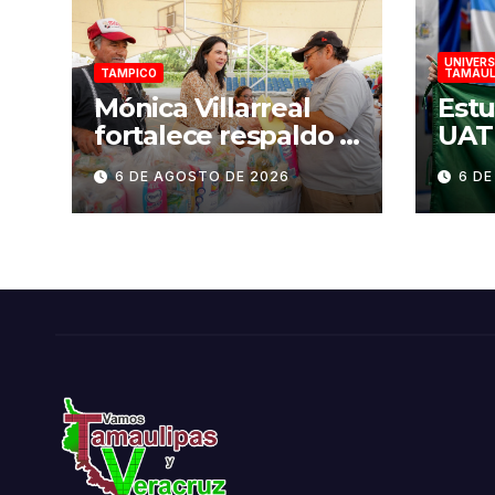
UNIVER
TAMPICO
TAMAUL
Mónica Villarreal
Estu
fortalece respaldo a
UAT 
pescadores de
oro 
6 DE AGOSTO DE 2026
6 D
Tampico durante
San
temporada de veda
202