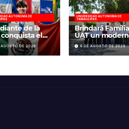
SIDAD AUTONOMA DE
UNIVERSIDAD AUTONOMA DE
IPAS
TAMAULIPAS
diante de la
Brindará Famili
conquista el
UAT un modern
en esgrima en
espacio con sen
E AGOSTO DE 2026
6 DE AGOSTO DE 2026
to Domingo
humano en la n
6
sede del COMA