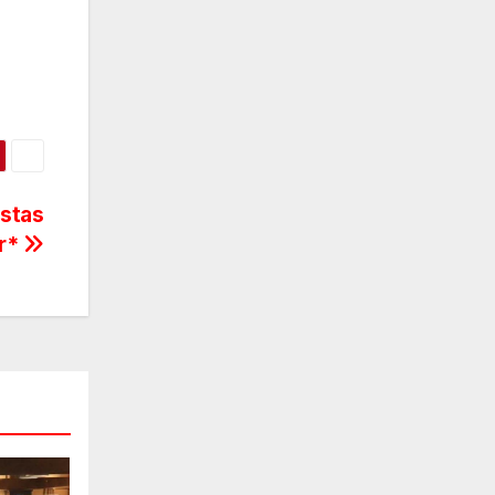
istas
ar*