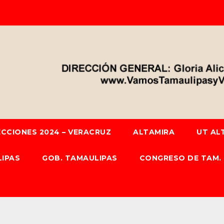
ECCIONES 2024 – VERACRUZ
ALTAMIRA
UT AL
IPAS
GOB. TAMAULIPAS
CONGRESO DE TAM.