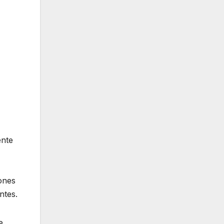
ente
iones
ntes.
e