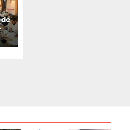
 de
bro