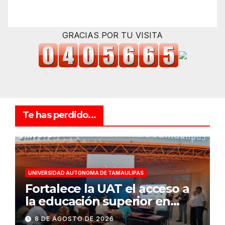
GRACIAS POR TU VISITA
Te has perdido...
UNIVERSIDAD AUTONOMA DE TAMAULIPAS
Fortalece la UAT el acceso a
la educación superior en
comunidades
8 DE AGOSTO DE 2026