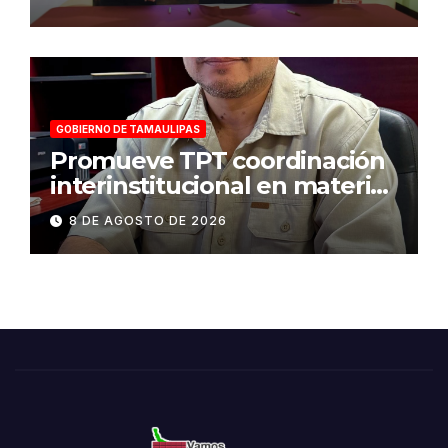
víctimas y la defensa jurídica
en Tamaulipas
GOBIERNO DE TAMAULIPAS
Promueve TPT coordinación
interinstitucional en materia
de transparencia y acceso a
8 DE AGOSTO DE 2026
la información pública