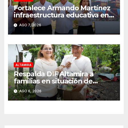
Fortalece Armando Martínez
infraestructura educativa en
Altamira
AGO 7, 2026
ALTAMIRA
Respalda DIF Altamira a
familias en situación de
vulnerabilidad
AGO 6, 2026