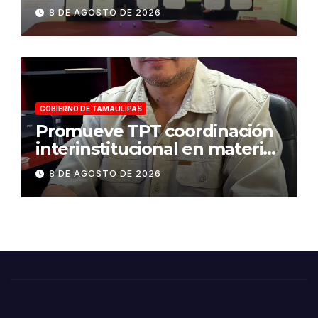
para fortalecer la atención a
8 DE AGOSTO DE 2026
víctimas y la defensa jurídica
en Tamaulipas
GOBIERNO DE TAMAULIPAS
Promueve TPT coordinación
interinstitucional en materia
de transparencia y acceso a
8 DE AGOSTO DE 2026
la información pública