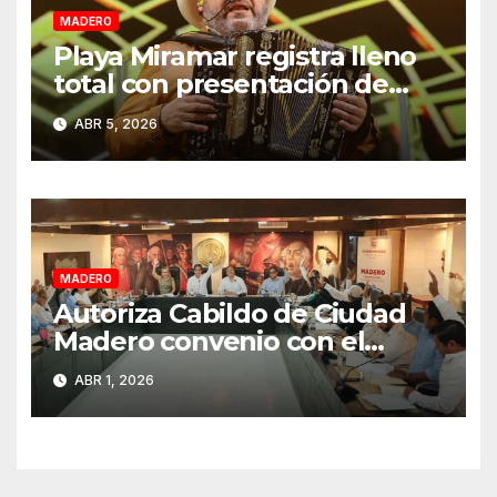
MADERO
Playa Miramar registra lleno
total con presentación de
Grupo Pesado en Semana
ABR 5, 2026
Santa 2026
MADERO
Autoriza Cabildo de Ciudad
Madero convenio con el
Estado para fortalecer el
ABR 1, 2026
cobro del impuesto predial