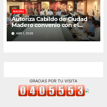
MADERO
Autoriza Cabildo de Ciudad
Madero convenio con el
Estado para fortalecer el
ABR 1, 2026
cobro del impuesto predial
GRACIAS POR TU VISITA