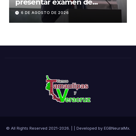
presentar examen de
admisión, este sábado
6 DE AGOSTO DE 2026
© All Rights Reserved 2021-2026.
|
| Developed by
EGBNeuralMx
.