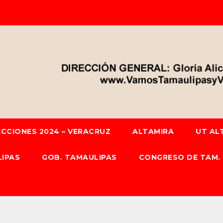
ECCIONES 2024 – VERACRUZ
ALTAMIRA
UT AL
IPAS
GOB. TAMAULIPAS
CONGRESO DE TAM.