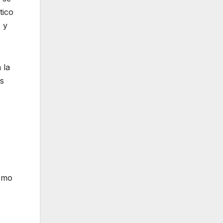
tico
s y
 la
os
como