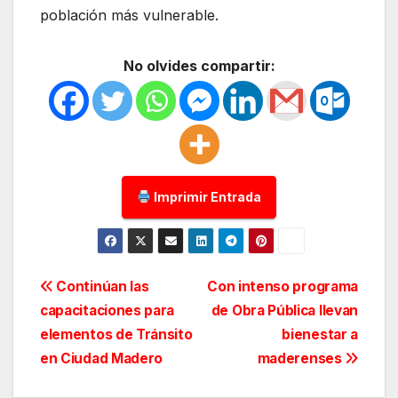
población más vulnerable.
No olvides compartir:
Imprimir Entrada
Navegación
Continúan las
Con intenso programa
capacitaciones para
de Obra Pública llevan
de
elementos de Tránsito
bienestar a
entradas
en Ciudad Madero
maderenses