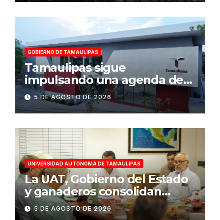
GOBIERNO DE TAMAULIPAS
Tamaulipas sigue
impulsando una agenda de
infraestructura con sentido
5 DE AGOSTO DE 2026
humanista
UNIVERSIDAD AUTONOMA DE TAMAULIPAS
La UAT, Gobierno del Estado
y ganaderos consolidan
proyecto “Carne Tam”
5 DE AGOSTO DE 2026