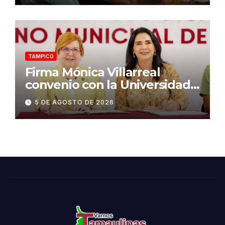
TAMPICO
Firma Mónica Villarreal
convenio con la Universidad
Tecnológica de Altamira para
5 DE AGOSTO DE 2026
impulsar la innovación
turística mediante TampIA