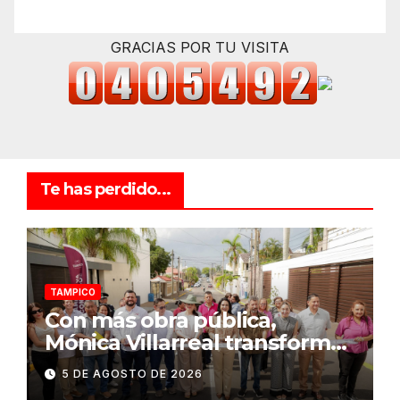
GRACIAS POR TU VISITA
Te has perdido...
TAMPICO
Con más obra pública,
Mónica Villarreal transforma
la infraestructura vial de
5 DE AGOSTO DE 2026
Tampico