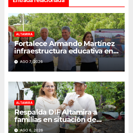
Entrada relacionada
ALTAMIRA
Fortalece Armando Martínez
infraestructura educativa en
Altamira
AGO 7, 2026
ALTAMIRA
Respalda DIF Altamira a
familias en situación de
vulnerabilidad
AGO 6, 2026