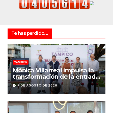
Te has perdido...
TAMPICO
Mónica Villarreal impulsa la
transformación de la entrada
al Centro Histórico de
7 DE AGOSTO DE 2026
Tampico