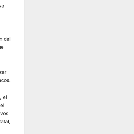
va
n del
ue
zar
ecos.
, el
el
ivos
atal,