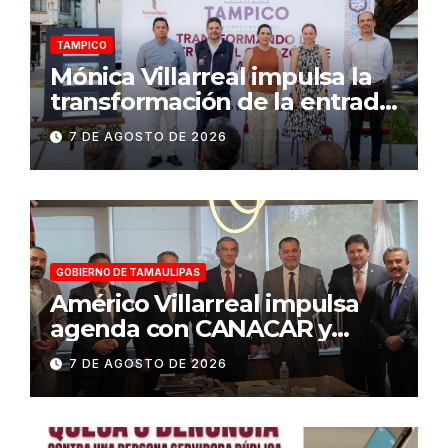
TAMPICO
Mónica Villarreal impulsa la
transformación de la entrada
al Centro Histórico de
7 DE AGOSTO DE 2026
Tampico
GOBIERNO DE TAMAULIPAS
Américo Villarreal impulsa
agenda con CANACAR y
CONCAMIN para fortalecer la
7 DE AGOSTO DE 2026
competitividad de
Tamaulipas