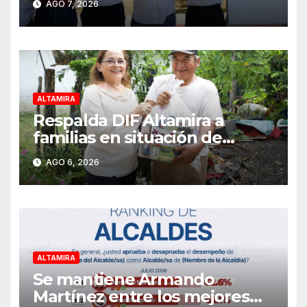
AGO 7, 2026
ALTAMIRA
Respalda DIF Altamira a
familias en situación de
vulnerabilidad
AGO 6, 2026
ALTAMIRA
Se mantiene Armando
Martínez entre los mejores