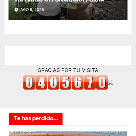
vulnerabilidad
AGO 6, 2026
GRACIAS POR TU VISITA
Te has perdido...