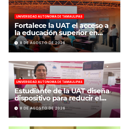
UNIVERSIDAD AUTONOMA DE TAMAULIPAS
Fortalece la UAT el acceso a
la educación superior en
comunidades
8 DE AGOSTO DE 2026
UNIVERSIDAD AUTONOMA DE TAMAULIPAS
Estudiante de la UAT diseña
dispositivo para reducir el
consumo eléctrico en
8 DE AGOSTO DE 2026
edificios