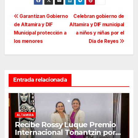
Navegación
Garantizan Gobierno
Celebran gobierno de
de Altamira y DIF
Altamira y DIF municipal
de
Municipal protección a
a niños y niñas por el
entradas
los menores
Día de Reyes
Entrada relacionada
ALTAMIRA
Recibe Rossy Luque Premio
Internacional Tonantzin por