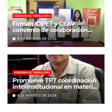
GOBIERNO DE TAMAULIPAS
Firman IDPET y CEAV
convenio de colaboración
para fortalecer la atención a
8 DE AGOSTO DE 2026
víctimas y la defensa jurídica
en Tamaulipas
GOBIERNO DE TAMAULIPAS
Promueve TPT coordinación
interinstitucional en materia
de transparencia y acceso a
8 DE AGOSTO DE 2026
la información pública