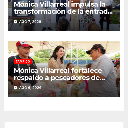
Mónica Villarreal impulsa la
transformación de la entrada
al Centro Histórico de
AGO 7, 2026
Tampico
TAMPICO
Mónica Villarreal fortalece
respaldo a pescadores de
Tampico durante temporada
AGO 6, 2026
de veda