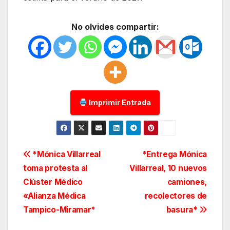
No olvides compartir:
Imprimir Entrada
Navegación
*Mónica Villarreal
*Entrega Mónica
toma protesta al
Villarreal, 10 nuevos
de
Clúster Médico
camiones,
entradas
«Alianza Médica
recolectores de
Tampico-Miramar*
basura*