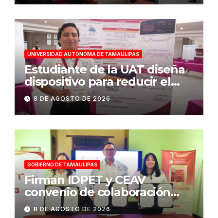
UNIVERSIDAD AUTONOMA DE TAMAULIPAS
Estudiante de la UAT diseña
dispositivo para reducir el
consumo eléctrico en
8 DE AGOSTO DE 2026
edificios
GOBIERNO DE TAMAULIPAS
Firman IDPET y CEAV
convenio de colaboración
para fortalecer la atención a
8 DE AGOSTO DE 2026
víctimas y la defensa jurídica