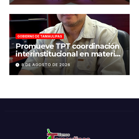
en Tamaulipas
GOBIERNO DE TAMAULIPAS
Promueve TPT coordinación
interinstitucional en materia
de transparencia y acceso a
8 DE AGOSTO DE 2026
la información pública