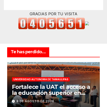
GRACIAS POR TU VISITA
Te has perdido...
UNIVERSIDAD AUTONOMA DE TAMAULIPAS
Fortalece la UAT el acceso a
la educación superior en
comunidades
8 DE AGOSTO DE 2026