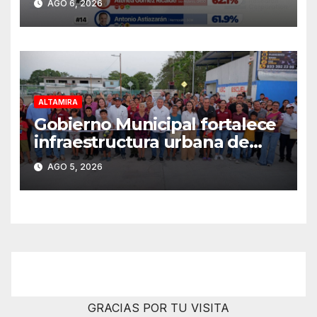
AGO 6, 2026
uno en Tamaulipas
ALTAMIRA
Gobierno Municipal fortalece
infraestructura urbana de
Altamira
AGO 5, 2026
GRACIAS POR TU VISITA