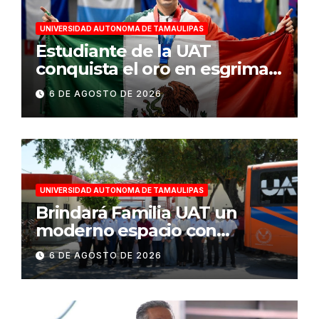
UNIVERSIDAD AUTONOMA DE TAMAULIPAS
Estudiante de la UAT
conquista el oro en esgrima
en Santo Domingo 2026
6 DE AGOSTO DE 2026
UNIVERSIDAD AUTONOMA DE TAMAULIPAS
Brindará Familia UAT un
moderno espacio con
sentido humano en la nueva
6 DE AGOSTO DE 2026
sede del COMASS