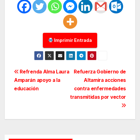
Imprimir Entrada
Navegación
Refrenda Alma Laura
Refuerza Gobierno de
Amparán apoyo a la
Altamira acciones
de
educación
contra enfermedades
entradas
transmitidas por vector