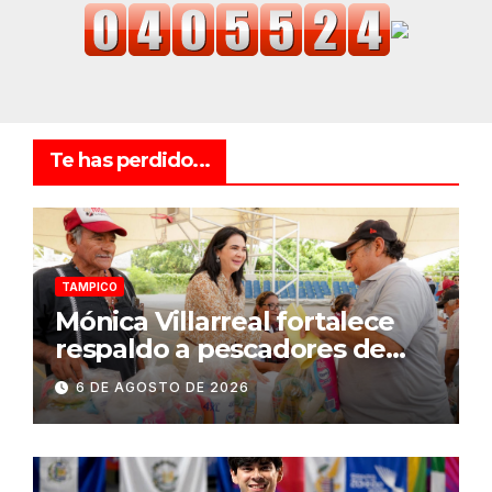
Te has perdido...
TAMPICO
Mónica Villarreal fortalece
respaldo a pescadores de
Tampico durante temporada
6 DE AGOSTO DE 2026
de veda