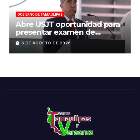
GOBIERNO DE TAMAULIPAS
Abre USJT oportunidad para
presentar examen de
admisión, este sábado
6 DE AGOSTO DE 2026