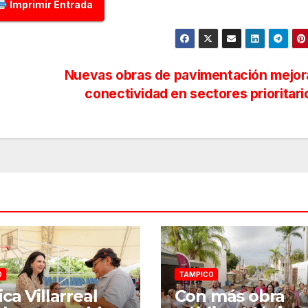
Imprimir Entrada
Nuevas obras de pavimentación mejor
conectividad en sectores prioritar
O
TAMPICO
ca Villarreal
Con más obra