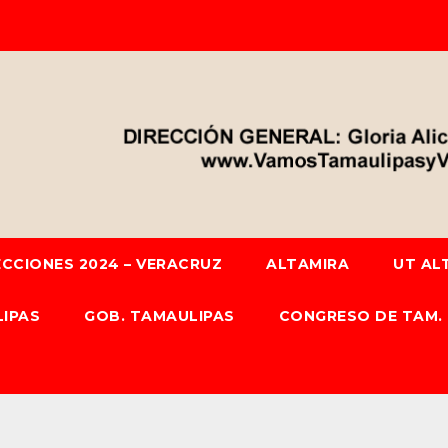
ECCIONES 2024 – VERACRUZ
ALTAMIRA
UT AL
IPAS
GOB. TAMAULIPAS
CONGRESO DE TAM.