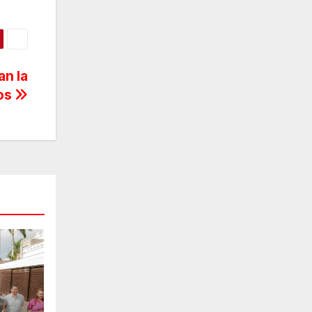
an la
ios