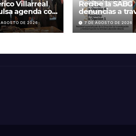
ico Villarreal
Recibe la SABG
ulsa agenda con
denuncias a tra
ACAR y
de la estrategia
E AGOSTO DE 2026
7 DE AGOSTO DE 2026
CAMIN para
digital «Tamaul
alecer la
te conecta»
etitividad de
aulipas