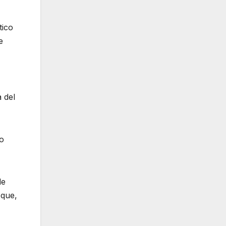
tico
e
 del
lo
de
 que,