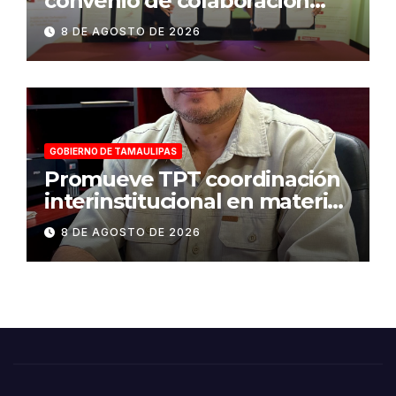
convenio de colaboración
para fortalecer la atención a
8 DE AGOSTO DE 2026
víctimas y la defensa jurídica
en Tamaulipas
GOBIERNO DE TAMAULIPAS
Promueve TPT coordinación
interinstitucional en materia
de transparencia y acceso a
8 DE AGOSTO DE 2026
la información pública