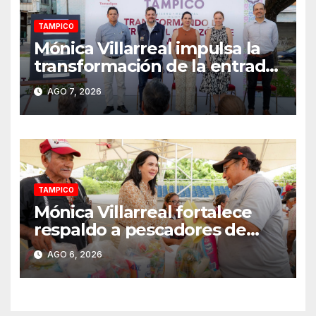
TAMPICO
Mónica Villarreal impulsa la
transformación de la entrada
al Centro Histórico de
AGO 7, 2026
Tampico
TAMPICO
Mónica Villarreal fortalece
respaldo a pescadores de
Tampico durante temporada
AGO 6, 2026
de veda