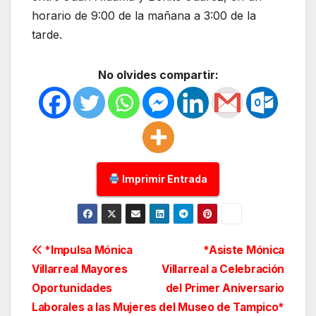
horario de 9:00 de la mañana a 3:00 de la
tarde.
No olvides compartir:
Imprimir Entrada
Navegación
*Impulsa Mónica
*Asiste Mónica
Villarreal Mayores
Villarreal a Celebración
de
Oportunidades
del Primer Aniversario
entradas
Laborales a las Mujeres
del Museo de Tampico*