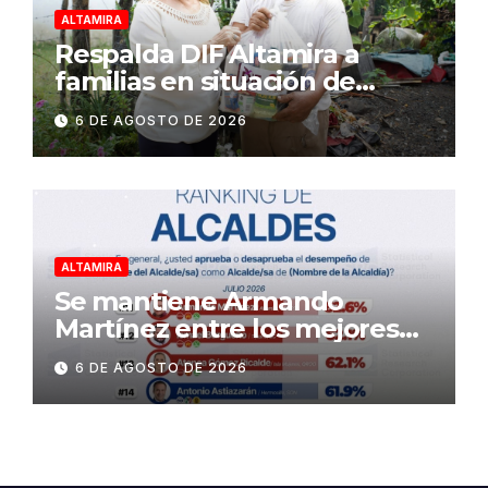
ALTAMIRA
Respalda DIF Altamira a
familias en situación de
vulnerabilidad
6 DE AGOSTO DE 2026
ALTAMIRA
Se mantiene Armando
Martínez entre los mejores
alcaldes del país y número
6 DE AGOSTO DE 2026
uno en Tamaulipas