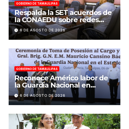
GOBIERNO DE TAMAULIPAS
Respalda la SET acuerdos de
la CONAEDU sobre redes
sociales y escuelas
6 DE AGOSTO DE 2026
militarizadas
GOBIERNO DE TAMAULIPAS
Reconoce Américo labor de
la Guardia Nacional en
Tamaulipas; atestigua
6 DE AGOSTO DE 2026
llegada del nuevo
coordinador estatal