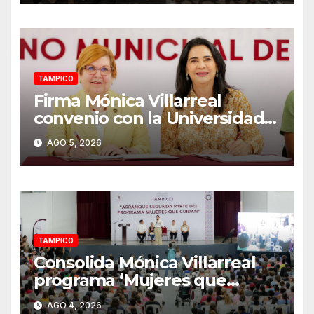
TAMPICO
Firma Mónica Villarreal
convenio con la Universidad
Tecnológica de Altamira para
AGO 5, 2026
impulsar la innovación
turística mediante TampIA
TAMPICO
Consolida Mónica Villarreal
programa ‘Mujeres que
Cuidan’ con 2 mil
AGO 4, 2026