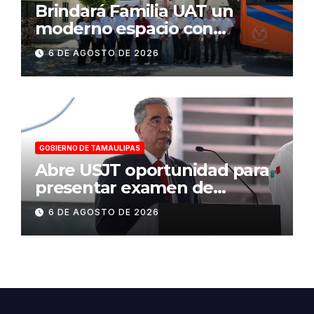
Brindará Familia UAT un
moderno espacio con
sentido humano en la nueva
6 DE AGOSTO DE 2026
sede del COMASS
GOBIERNO DE TAMAULIPAS
Abre USJT oportunidad para
presentar examen de
admisión, este sábado
6 DE AGOSTO DE 2026