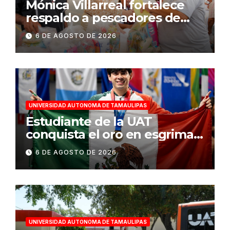
Mónica Villarreal fortalece
respaldo a pescadores de
Tampico durante temporada
6 DE AGOSTO DE 2026
de veda
UNIVERSIDAD AUTONOMA DE TAMAULIPAS
Estudiante de la UAT
conquista el oro en esgrima
en Santo Domingo 2026
6 DE AGOSTO DE 2026
UNIVERSIDAD AUTONOMA DE TAMAULIPAS